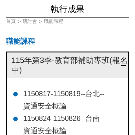
執行成果
首頁
>
研討會
>
職能課程
您
在
職能課程
這
115年第3季-教育部補助專班(報名
裡
中)
1150817-1150819--台北--
資通安全概論
1150824-1150826--台南--
資通安全概論