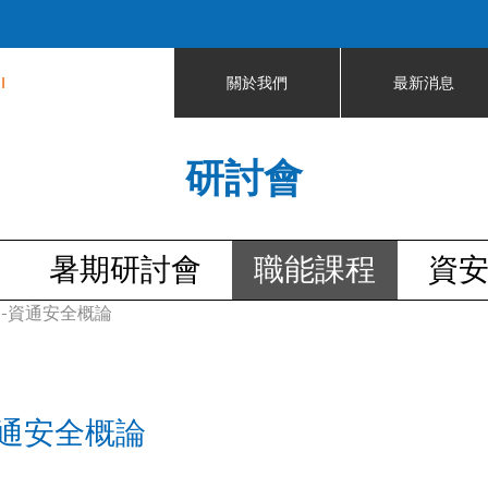
Jump to navigation
I
關於我們
最新消息
研討會
暑期研討會
職能課程
資
-中區--資通安全概論
--資通安全概論