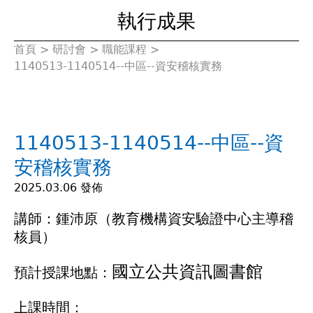
執行成果
首頁
>
研討會
>
職能課程
>
您
1140513-1140514--中區--資安稽核實務
在
這
1140513-1140514--中區--資
裡
安稽核實務
2025.03.06 發佈
講師：鍾沛原（教育機構資安驗證中心主導稽
核員）
國立公共資訊圖書館
預計授課地點：
上課時間：