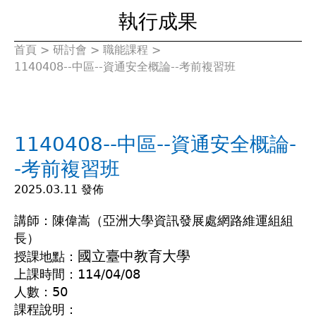
執行成果
首頁
>
研討會
>
職能課程
>
您
1140408--中區--資通安全概論--考前複習班
在
這
1140408--中區--資通安全概論-
裡
-考前複習班
2025.03.11 發佈
講師：陳偉嵩（亞洲大學資訊發展處網路維運組組
長）
國立臺中教育大學
授課地點：
上課時間：114/04/08
人數：50
課程說明：