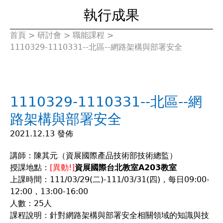
執行成果
首頁
>
研討會
>
職能課程
>
您
1110329-1110331--北區--網路架構與部署安全
在
這
1110329-1110331--北區--網
裡
路架構與部署安全
2021.12.13 發佈
講師：陳其元（資展國際產品技術部技術總監）
授課地點：
[異動!]
資展國際台北教室A203教室
上課時間：111/03/29(二)-111/03/31(四)，每日09:00-
12:00，13:00-16:00
人數：25人
課程說明：針對網路架構與部署安全相關領域的知識與技