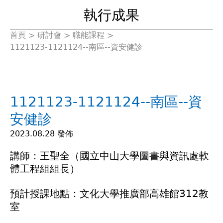
執行成果
首頁
>
研討會
>
職能課程
>
您
1121123-1121124--南區--資安健診
在
這
1121123-1121124--南區--資
裡
安健診
2023.08.28 發佈
講師：王聖全（國立中山大學圖書與資訊處軟
體工程組組長）
預計授課地點：文化大學推廣部高雄館312教
室