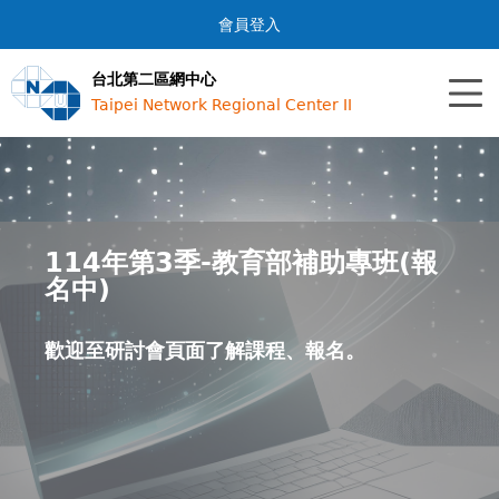
Jump to navigation
會員登入
台北第二區網中心
Taipei Network Regional Center II
【115年度政大區網中心研習會】
114年第3季-教育部補助專班(報
114年教育體系資安專業訓練課程
115年專業證照課程
臺北第二區網中心新網站啟用
名中)
(報名中)
115年暑期研討會 (報名點擊＞我要參加)
藍隊資安防禦通識-EC-Council CND 認證課
會員僅供本區網連線單位申請。人員提出申請
歡迎至研討會頁面了解課程、報名。
歡迎至研討會頁面了解課程、報名。
程
後，本區網中心將盡快回應。