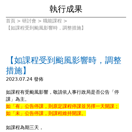
執行成果
首頁
>
研討會
>
職能課程
>
您
【如課程受到颱風影響時，調整措施】
在
這
【如課程受到颱風影響時，調整
裡
措施】
2023.07.24 發佈
如課程有受颱風影響，敬請依人事行政局是否公告「停
課」為主。
如「有」公告停課，則原定課程停課並另擇一天開課；
如「未」公告停課，則課程維持開課。
如課程為期三天，