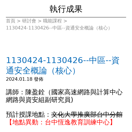
執行成果
首頁
>
研討會
>
職能課程
>
您
1130424-1130426--中區--資通安全概論（核心）
在
這
1130424-1130426--中區--資
裡
通安全概論（核心）
2024.01.18 發佈
講師：陳盈銓（國家高速網路與計算中心
網路與資安組副研究員)
預計授課地點：
文化大學推廣部台中分館
【地點異動：台中恆逸教育訓練中心】