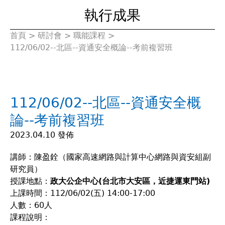
執行成果
首頁
>
研討會
>
職能課程
>
您
112/06/02--北區--資通安全概論--考前複習班
在
這
112/06/02--北區--資通安全概
裡
論--考前複習班
2023.04.10 發佈
講師：陳盈銓（國家高速網路與計算中心網路與資安組副
研究員）
授課地點：
政大公企中心(台北市大安區，近捷運東門站)
上課時間：112/06/02(五) 14:00-17:00
人數：60人
課程說明：