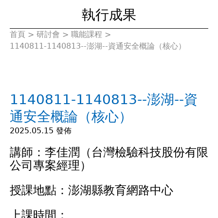
執行成果
首頁
>
研討會
>
職能課程
>
您
1140811-1140813--澎湖--資通安全概論（核心）
在
這
1140811-1140813--澎湖--資
裡
通安全概論（核心）
2025.05.15 發佈
講師：李佳潤（台灣檢驗科技股份有限
公司專案經理）
授課地點：澎湖縣教育網路中心
上課時間：