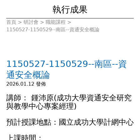
執行成果
首頁
>
研討會
>
職能課程
>
您
1150527-1150529--南區--資通安全概論
在
這
1150527-1150529--南區--資
裡
通安全概論
2026.01.12 發佈
講師： 鍾沛原(成功大學資通安全研究
與教學中心專案經理)
預計授課地點：國立成功大學計網中心
上課時間：