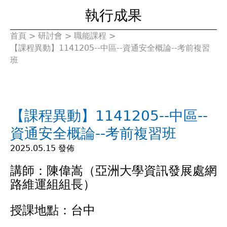
執行成果
首頁
>
研討會
>
職能課程
>
您
【課程異動】1141205--中區--資通安全概論--考前複習
班
在
這
【課程異動】1141205--中區--
裡
資通安全概論--考前複習班
2025.05.15 發佈
講師：陳偉嵩（亞洲大學資訊發展處網
路維運組組長）
授課地點：台中