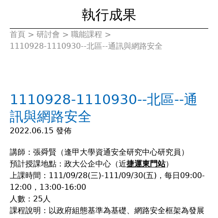
執行成果
首頁
>
研討會
>
職能課程
>
您
1110928-1110930--北區--通訊與網路安全
在
這
1110928-1110930--北區--通
裡
訊與網路安全
2022.06.15 發佈
講師：張舜賢（逢甲大學資通安全研究中心研究員）
預計授課地點：政大公企中心（近
捷運東門站
）
上課時間：111/09/28(三)-111/09/30(五)，每日09:00-
12:00，13:00-16:00
人數：25人
課程說明：以政府組態基準為基礎、網路安全框架為發展