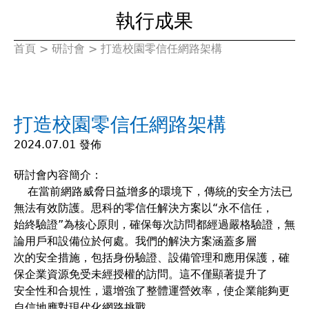
執行成果
首頁
>
研討會
>
打造校園零信任網路架構
您
在
打造校園零信任網路架構
這
2024.07.01 發佈
裡
研討會內容簡介：
在當前網路威脅日益增多的環境下，傳統的安全方法已
無法有效防護。思科的零信任解決方案以“永不信任，
始終驗證”為核心原則，確保每次訪問都經過嚴格驗證，無
論用戶和設備位於何處。我們的解決方案涵蓋多層
次的安全措施，包括身份驗證、設備管理和應用保護，確
保企業資源免受未經授權的訪問。這不僅顯著提升了
安全性和合規性，還增強了整體運營效率，使企業能夠更
自信地應對現代化網路挑戰。