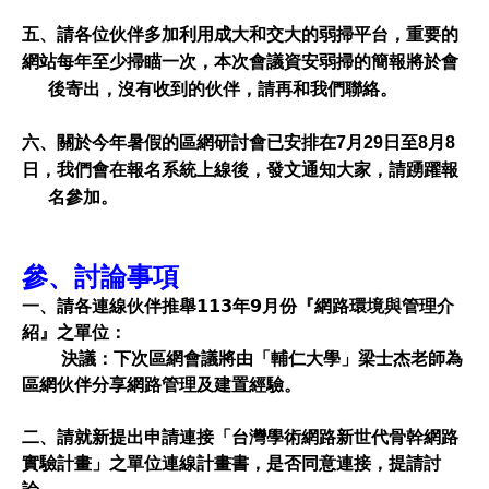
五、請各位伙伴多加利用成大和交大的弱掃平台，重要的
網站每年至少掃瞄一次，本次會議資安弱掃的簡報將於會

      後寄出，沒有收到的伙伴，請再和我們聯絡。
六、關於今年暑假的區網研討會已安排在7月29日至8月8
日，我們會在報名系統上線後，發文通知大家，請踴躍報

      名參加。
參、討論事項
一
、
請各連線伙伴推舉113年9月份『網路環境與管理介
紹』之單位：
決議：
下次區網會議將
由「輔仁大學」梁士杰老師
為
區網伙伴分享
網路管理及建置經驗
。
二、請就新提出申請連接「台灣學術網路新世代骨幹網路
實驗計畫」之單位連線計畫書，是否同意連接，提請討