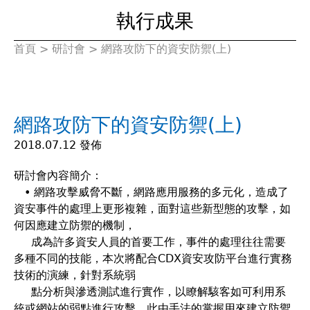
執行成果
首頁
>
研討會
>
網路攻防下的資安防禦(上)
您
在
網路攻防下的資安防禦(上)
這
2018.07.12 發佈
裡
研討會內容簡介：
• 網路攻擊威脅不斷，網路應用服務的多元化，造成了
資安事件的處理上更形複雜，面對這些新型態的攻擊，如
何因應建立防禦的機制，
成為許多資安人員的首要工作，事件的處理往往需要
多種不同的技能，本次將配合CDX資安攻防平台進行實務
技術的演練，針對系統弱
點分析與滲透測試進行實作，以瞭解駭客如可利用系
統或網站的弱點進行攻擊，此由手法的掌握用來建立防禦