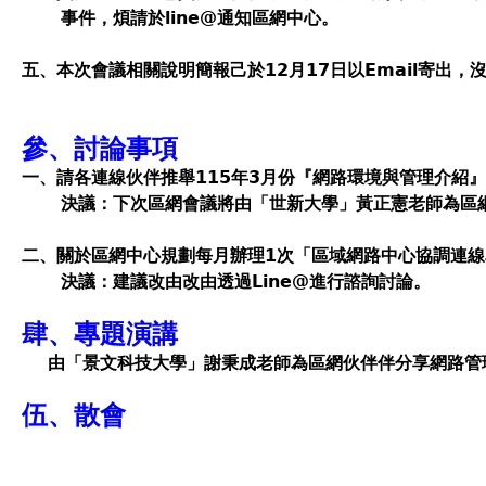
事件，煩請於line@通知區網中心。
五、本次會議相關說明簡報己於12月17日以Email寄出
參、討論事項
一
、
請各連線伙伴推舉115年3月份『網路環境與管理介紹
決議：
下次區網會議將
由「世新大學」黃正憲​老師為區
二
、
關於區網中心規劃每月辦理1次「區域網路中心協調連
決議：建議改由改由透過Line@進行諮詢討論。
肆、專題演講
由「景文科技大學」謝秉成老師為區網伙伴伴分享網路管
伍、散會