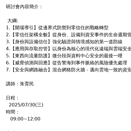
研討會內容簡介：
大綱:
1.【開場導引】從邊界式防禦到零信任的戰略轉型
2.【零信任架構全貌】從身份、設備到資安事件的生命週期
3.【身份與設備信任】強化驗證與情境感知的第一道防線
4.【應用與存取控管】以身份為核心的現代化遠端與雲端安
5.【東西向流量防護】微分段與資料中心安全的最後一哩
6.【威脅偵測與回應】從告警海到事件脈絡的風險優先處理
7.【安全與網路融合】混合網格防火牆 - 邁向雲地一致的資
講師：朱育民
日程：
2025/07/30(三)
時間：
09:00~12:00