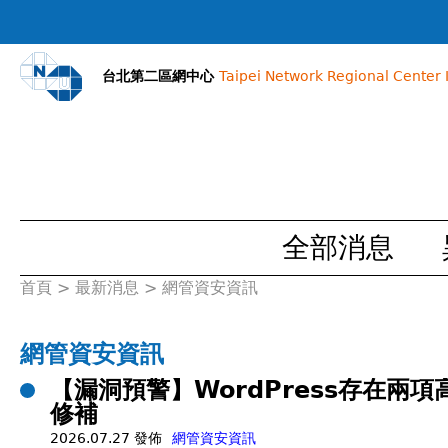
台北第二區網中心
Taipei Network Regional Center I
全部消息
首頁
>
最新消息
>
網管資安資訊
您
在
網管資安資訊
【漏洞預警】WordPress存在兩項高
這
修補
裡
2026.07.27 發佈
網管資安資訊