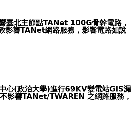
影響臺北主節點TANet 100G骨幹電路，
影響TANet網路服務，影響電路如說
網中心(政治大學)進行69KV變電站GIS漏
響TANet/TWAREN 之網路服務，