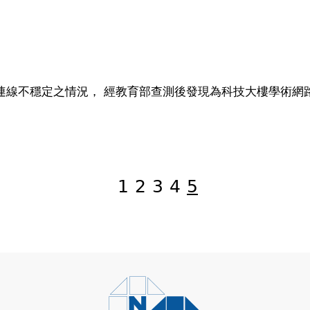
52 之間有連線不穩定之情況， 經教育部查測後發現為科技大樓學術網
1
2
3
4
5