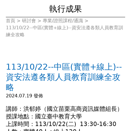
執行成果
首頁
>
研討會
>
專業/證照課程/通識
>
您
113/10/22--中區(實體+線上)--資安法遵各類人員教育訓
練全攻略
在
這
113/10/22--中區(實體+線上)--
裡
資安法遵各類人員教育訓練全攻
略
2024.07.19 發佈
講師：洪郁婷（國立苗栗高商資訊媒體組長）
授課地點：國立臺中教育大學
上課時間：113/10/22(二) 13:30-16:30