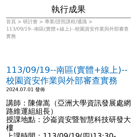
執行成果
首頁
>
研討會
>
專業/證照課程/通識
>
您
113/09/19--南區(實體+線上)--校園資安作業與外部審查
實務
在
這
113/09/19--南區(實體+線上)--
裡
校園資安作業與外部審查實務
2024.07.01 發佈
講師：陳偉嵩（亞洲大學資訊發展處網
路維運組組長）
授課地點：沙崙資安暨智慧科技研發大
樓
上課時間：113/09/19(四)13:30-