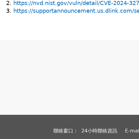
2.
https://nvd.nist.gov/vuln/detail/CVE-2024-32
3.
https://supportannouncement.us.dlink.com/
聯絡窗口： 24小時聯絡資訊
E-ma