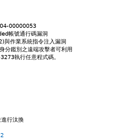
-00000053
oded帳號通行碼漏洞
24-3272)與作業系統指令注入漏洞
73)，未經身分鑑別之遠端攻擊者可利用
4-3273執行任意程式碼。
。
並進行汰換
72