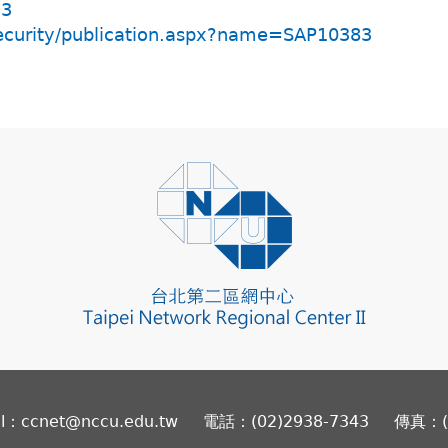
73
security/publication.aspx?name=SAP10383
il：ccnet@nccu.edu.tw
電話：(02)2938-7343
傳真：(0