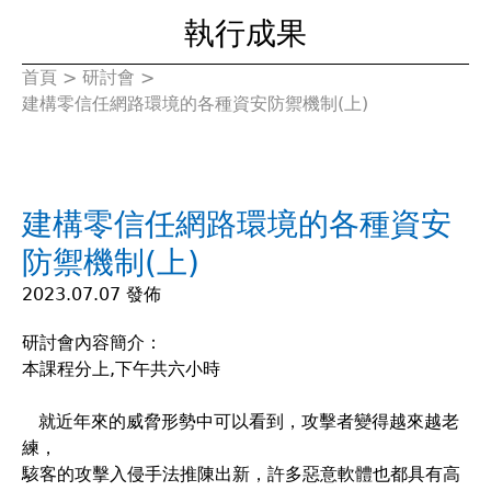
執行成果
首頁
>
研討會
>
您
建構零信任網路環境的各種資安防禦機制(上)
在
這
建構零信任網路環境的各種資安
裡
防禦機制(上)
2023.07.07 發佈
研討會內容簡介：
本課程分上,下午共六小時
就近年來的威脅形勢中可以看到，攻擊者變得越來越老
練，
駭客的攻擊入侵手法推陳出新，許多惡意軟體也都具有高