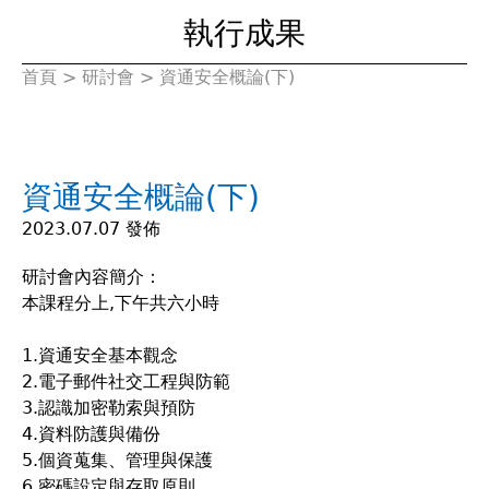
執行成果
首頁
>
研討會
>
資通安全概論(下)
您
在
資通安全概論(下)
這
2023.07.07 發佈
裡
研討會內容簡介：
本課程分上,下午共六小時
1.資通安全基本觀念
2.電子郵件社交工程與防範
3.認識加密勒索與預防
4.資料防護與備份
5.個資蒐集、管理與保護
6.密碼設定與存取原則