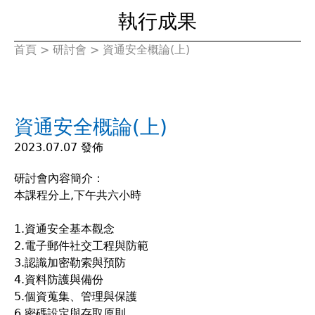
執行成果
首頁
>
研討會
>
資通安全概論(上)
您
在
資通安全概論(上)
這
2023.07.07 發佈
裡
研討會內容簡介：
本課程分上,下午共六小時
1.資通安全基本觀念
2.電子郵件社交工程與防範
3.認識加密勒索與預防
4.資料防護與備份
5.個資蒐集、管理與保護
6.密碼設定與存取原則