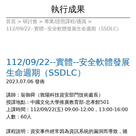
執行成果
首頁
>
研討會
>
專業/證照課程/通識
>
您
112/09/22--實體--安全軟體發展生命週期（SSDLC）
在
這
112/09/22--實體--安全軟體發展
裡
生命週期（SSDLC）
2023.07.06 發佈
講師：翁御舜（敦陽科技資安部門技術處長）
授課地點：中國文化大學推廣教育部-忠孝館501
上課時間：112/09/22(五) 09:00-12:00，13:00-16:00
人數：60人
課程說明：資安事件經常因為資訊系統的漏洞而導致，雖