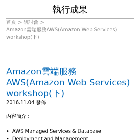
執行成果
首頁
>
研討會
>
您
Amazon雲端服務AWS(Amazon Web Services)
workshop(下)
在
這
Amazon雲端服務
裡
AWS(Amazon Web Services)
workshop(下)
2016.11.04 發佈
內容簡介：
• AWS Managed Services & Database
• Deployment and Management