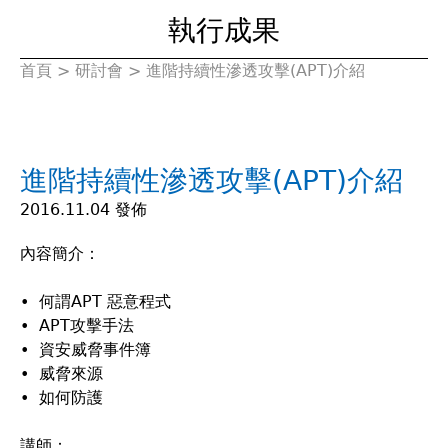
執行成果
首頁
>
研討會
>
進階持續性滲透攻擊(APT)介紹
您
在
進階持續性滲透攻擊(APT)介紹
這
2016.11.04 發佈
裡
內容簡介：
• 何謂APT 惡意程式
• APT攻擊手法
• 資安威脅事件簿
• 威脅來源
• 如何防護
講師：