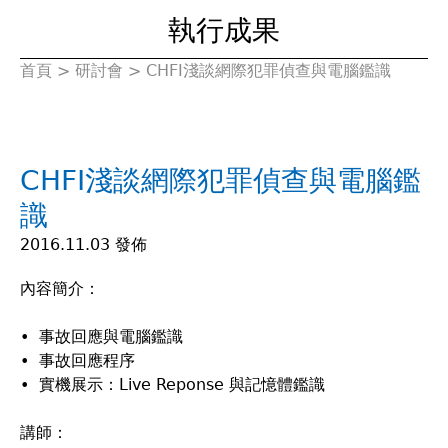
執行成果
首頁
>
研討會
>
CHFI淺談網際犯罪偵查與電腦鑑識
您
在
CHFI淺談網際犯罪偵查與電腦鑑
這
識
裡
2016.11.03 發佈
內容簡介：
• 事故回應與電腦鑑識
• 事故回應程序
• 實機展示：Live Reponse 與記憶體鑑識
講師：