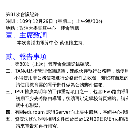
第81次會議記錄
時間：109年12月29日（星期二）上午9點30分
地點：政治大學電算中心一樓會議廳
壹、主席致詞
本次會議由電算中心 蔡憶懷主持。
貳、報告事項
一、第80次（上次）管理會會議記錄確認。
二、TANet技術管理會議建議，連線伙伴執行公務時，應使
不得使用非公務信箱進行公務郵件之收發。若沒有自建的
請使用教育雲的電子郵件做為公務郵件信箱。
三、IPv6推廣為明年的工作重點項目之一，包含IPv6路由導
初期至少先將路由導通，後續再綁定學校首頁網站。請有意
網中心聯繫。
四、有關eduroam 認證Server向上集中服務，區網中心
五、資安法修法說明相關文件己於己於12月29日以Email
請來電告知再行補寄。