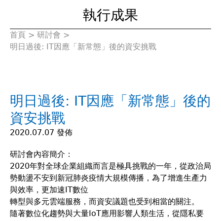
執行成果
首頁
>
研討會
>
您
明日過後: IT因應「新常態」後的資安挑戰
在
這
明日過後: IT因應「新常態」後的
裡
資安挑戰
2020.07.07 發佈
研討會內容簡介：
2020年對全球企業組織而言是極具挑戰的一年，從政治局
勢動盪不安到新冠肺炎疫情大規模傳播，為了增進生產力
與效率，更加速IT數位
轉型與多元雲端服務，而資安議題也受到相當的關注。
隨著數位化趨勢與大量IoT應用影響人類生活，從隱私要