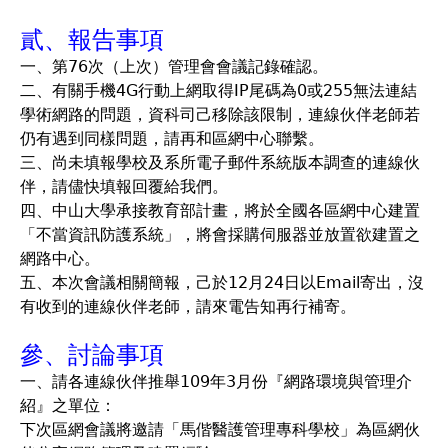
貳、報告事項
一、第76次（上次）管理會會議記錄確認。
二、有關手機4G行動上網取得IP尾碼為0或255無法連結
學術網路的問題，資科司己移除該限制，連線伙伴老師若
仍有遇到同樣問題，請再和區網中心聯繫。
三、尚未填報學校及系所電子郵件系統版本調查的連線伙
伴，請儘快填報回覆給我們。
四、中山大學承接教育部計畫，將於全國各區網中心建置
「不當資訊防護系統」，將會採購伺服器並放置欲建置之
網路中心。
五、本次會議相關簡報，己於12月24日以Email寄出，沒
有收到的連線伙伴老師，請來電告知再行補寄。
參、討論事項
一、請各連線伙伴推舉109年3月份『網路環境與管理介
紹』之單位：
下次區網會議將邀請「馬偕醫護管理專科學校」為區網伙