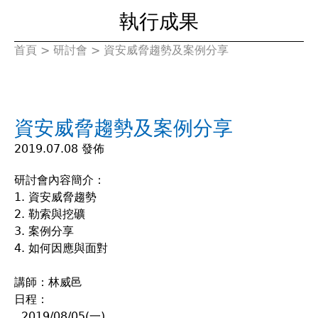
執行成果
首頁
>
研討會
>
資安威脅趨勢及案例分享
您
在
資安威脅趨勢及案例分享
這
2019.07.08 發佈
裡
研討會內容簡介：
1. 資安威脅趨勢
2. 勒索與挖礦
3. 案例分享
4. 如何因應與面對
講師：林威邑
日程：
2019/08/05(一)