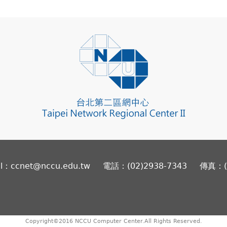
il：ccnet@nccu.edu.tw
電話：(02)2938-7343
傳真：(0
Copyright©2016 NCCU Computer Center.All Rights Reserved.