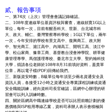
貳、報告事項
一、第74次（上次）管理會會議記錄確認。
二、108年度連線單位基資評核與審查，連線頻寛1G以上
單位，每年一次，目前有醒吾科大、世新、台北城市科
大、政大、輔仁、臺灣警察專科學校；1G以下單位，兩年
一次，今年安排的學校有景文高中、復興商工、政大附
中、智光商工、滬江高中、內湖高工、開明工高、淡江中
學、松山家商、豫章工商、基督教台浸會神學院、耕莘健
康管理專學、馬偕護理專校、臺北市立大學、聖約翰科技
大學，煩請各位老師於108年8月31前填好資料，蓋貴單
位章，再以電子檔(PDF)回傳給我們。
三、新版資安時數，B級單位每年須至少兩名資通安全及
資訊人員，各接受12小時之資通安全專業課程訓練或資通
安全職能訓練，經向資科司長官確認，區網中心辦理的研
習會可以列入訓練時數。
四、關於區網高中職連線學校是否可以比照前瞻計劃的優
惠價格與ISP租用專線乙案，資科司承辦人表示會積極與