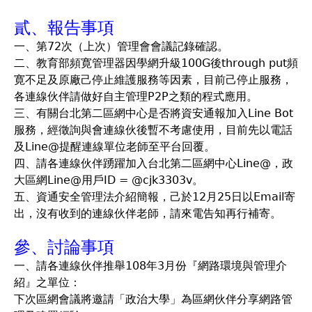
貳、報告事項
一、第72次（上次）管理會會議記錄確認。
二、教育部頻寛管理器因學網升級100G後through put頻
寛不足及原廠己停止維護服務等因素，目前己停止服務，
各連線伙伴請做好自主管理P2P之類的程式應用
。
三、有關台北第二區網中心是否將資安通報加入Line Bot
服務，經徵詢與會連線伙後暫不考慮使用，目前先以電話
及Line@提醒連線單位老師
至平台回覆。
四、請各連線伙伴踴躍加入台北第二區網中心Line@，政
大區網Line@用戶ID = @cjk3303v。
五、資通安全管理法介紹簡報，己於12月25日以Email寄
出，沒有收到的連線伙伴老師，請來電告知再行補寄。
參、討論事項
一、請各連線伙伴推舉108年3月份『網路環境與管理介
紹』之單位：
下次區網會議將邀請「政治大學」為區網伙伴分享網路管