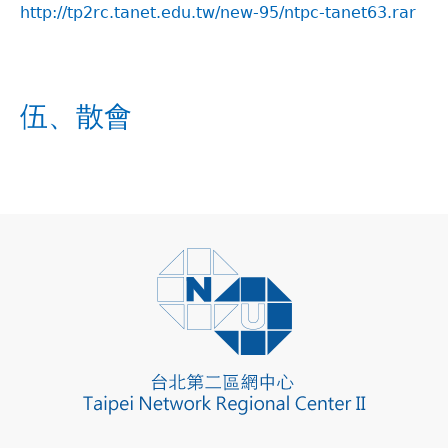
http://tp2rc.tanet.edu.tw/new-95/ntpc-tanet63.rar
伍、散會