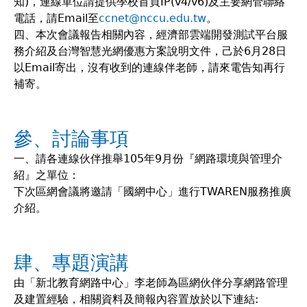
知)，連線單位請提供學校首頁IP(v4/v6)及主要網管聯絡
電話，請Email至
ccnet@nccu.edu.tw
。
四、本次會議報告相關內容，經濟部雲端開發測試平台服
務介紹及台灣智慧光網優惠方案說明文件，己於6月28日
以Email寄出，沒有收到的連線伴老師，請來電告知再行
補寄。
參、討論事項
一、請各連線伙伴推舉105年9月份『網路環境與管理介
紹』之單位：
下次區網會議將邀請「國網中心」進行TWAREN服務推廣
介紹。
肆、專題演講
由「新北教育網路中心」李老師為區網伙伴分享網路管理
及建置經驗，相關資料及簡報內容置放於以下連結: