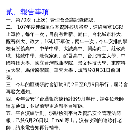
貳、報告事項
一、第70次（上次）管理會會議記錄確認。
二、 107年度連線單位基資評核與審查，連線頻寛1G以
上單位，每年一次，目前有世新、輔仁、台北城市科大、
醒吾科大、政大；1G以下單位，兩年一次，今年安排的學
校有崇義高中、中華中學、大誠高中、開南商工、莊敬高
職、格致中學、穀保家商、醒吾高中、台北市立大學、中
國科技大學、國立台灣戲曲學院、景文科技大學、東南科
技大學、馬偕醫學院、華梵大學，煩請於8月31日前回
覆。
三、今年的區網研討會訂於8月2日至8月9日舉行，屆時會
再發文通知。
四、今年資安平台通報演練預計於9月舉行，請各位老師
留意通知，並提前變更通報平台密碼。
五、平台演練計劃、弱點檢測平台及資訊安全管理法簡
報，己於6月26日以 Email寄出，沒有收到的連線伴老
師，請來電告知再行補寄。