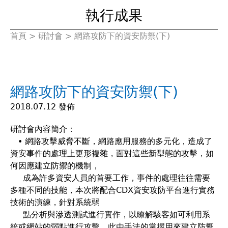
執行成果
首頁
>
研討會
>
網路攻防下的資安防禦(下)
您
在
網路攻防下的資安防禦(下)
這
2018.07.12 發佈
裡
研討會內容簡介：
• 網路攻擊威脅不斷，網路應用服務的多元化，造成了
資安事件的處理上更形複雜，面對這些新型態的攻擊，如
何因應建立防禦的機制，
成為許多資安人員的首要工作，事件的處理往往需要
多種不同的技能，本次將配合CDX資安攻防平台進行實務
技術的演練，針對系統弱
點分析與滲透測試進行實作，以瞭解駭客如可利用系
統或網站的弱點進行攻擊，此由手法的掌握用來建立防禦