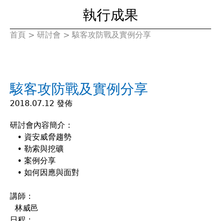
執行成果
首頁
>
研討會
>
駭客攻防戰及實例分享
您
在
駭客攻防戰及實例分享
這
2018.07.12 發佈
裡
研討會內容簡介：
• 資安威脅趨勢
• 勒索與挖礦
• 案例分享
• 如何因應與面對
講師：
林威邑
日程：