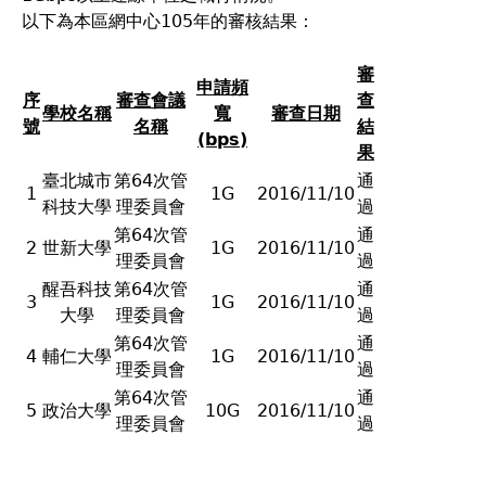
以下為本區網中心105年的審核結果：
審
申請頻
序
審查會議
查
學校名稱
寬
審查日期
號
名稱
結
(bps)
果
臺北城市
第64次管
通
1
1G
2016/11/10
科技大學
理委員會
過
第64次管
通
2
世新大學
1G
2016/11/10
理委員會
過
醒吾科技
第64次管
通
3
1G
2016/11/10
大學
理委員會
過
第64次管
通
4
輔仁大學
1G
2016/11/10
理委員會
過
第64次管
通
5
政治大學
10G
2016/11/10
理委員會
過