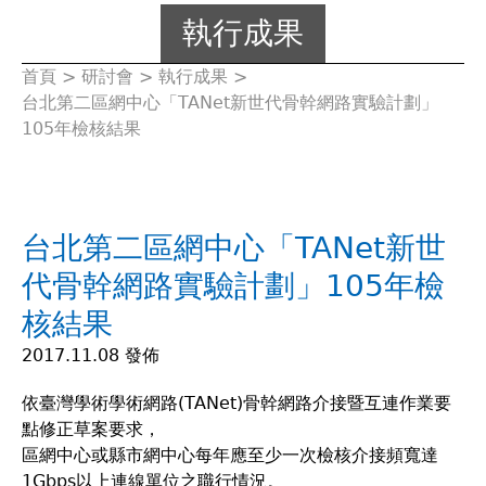
執行成果
首頁
>
研討會
>
執行成果
>
您
台北第二區網中心「TANet新世代骨幹網路實驗計劃」
105年檢核結果
在
這
台北第二區網中心「TANet新世
裡
代骨幹網路實驗計劃」105年檢
核結果
2017.11.08 發佈
依臺灣學術學術網路(TANet)骨幹網路介接暨互連作業要
點修正草案要求，
區網中心或縣市網中心每年應至少一次檢核介接頻寬達
1Gbps以上連線單位之職行情況。