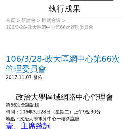
執行成果
首頁
>
研討會
>
區網會議
>
您
106/3/28-政大區網中心第66次管理委員會
在
這
106/3/28-政大區網中心第66次
裡
管理委員會
2017.11.07 發佈
政治大學區域網路中心管理會
第66次會議記錄
時間：106年3月28日（星期二）上午9點30分
地點：政治大學電算中心一樓會議廳
壹、主席致詞