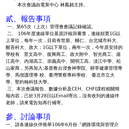
本次會議由電算中心 林鳳銘主持。
貳、報告事項
一、第65次（上次）管理會會議記錄確認。
二、 106年度連線單位基資評核與審查，連線頻寛1G以
上單位，每年一次，目前有世新、輔仁、台北城市科大、
醒吾科大、政大；1G以下單位，兩年一次，今年原安排的
學校有 景文高中、復興商工、政大附中、智光商工、滬
江高中、內湖高工、崇義高中、開明工高、淡江中學、松
山家商，另再加入:基督教台浸會神學院、耕莘健康管理專
學、馬偕護理專 校、臺灣警察專科學校、 臺北市立大
學、聖約翰科技大學。
三、本次會議報告、數據分析及CEH、CHFI課程相關簡
報內容，己於3月28日以Email寄出，沒有收到的連線伴
老師，請來電告知再行補寄。
參、討論事項
一、請各連線伙伴推舉106年6月份『網路環境與管理介