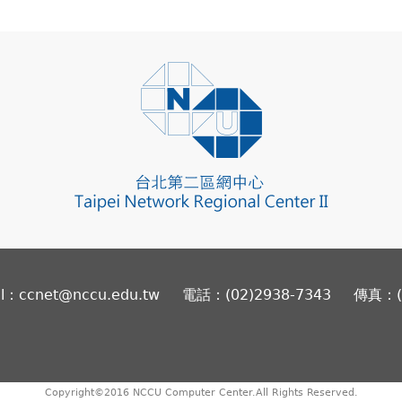
il：ccnet@nccu.edu.tw
電話：(02)2938-7343
傳真：(0
Copyright©2016 NCCU Computer Center.All Rights Reserved.