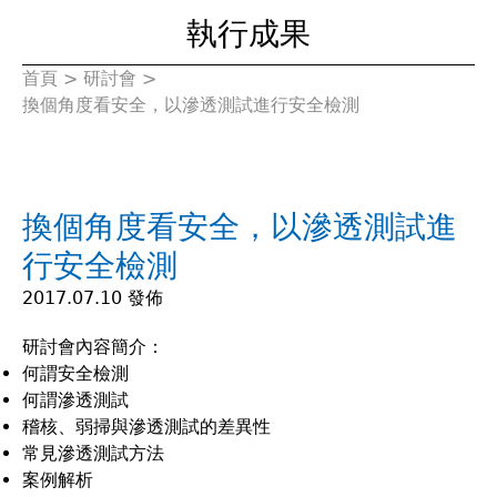
執行成果
首頁
>
研討會
>
您
換個角度看安全，以滲透測試進行安全檢測
在
這
換個角度看安全，以滲透測試進
裡
行安全檢測
2017.07.10 發佈
研討會內容簡介：
何謂安全檢測
何謂滲透測試
稽核、弱掃與滲透測試的差異性
常見滲透測試方法
案例解析