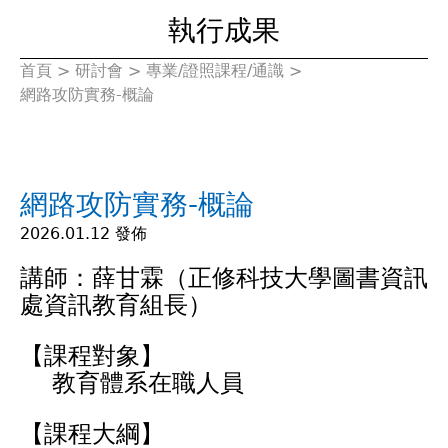
執行成果
首頁
>
研討會
>
專業/證照課程/通識
>
您
網路攻防實務-概論
在
這
網路攻防實務-概論
裡
2026.01.12 發佈
講師：薛甘霖（正修科技大學圖書資訊
處資訊教育組長）
【課程對象】
教育體系在職人員
【課程大綱】