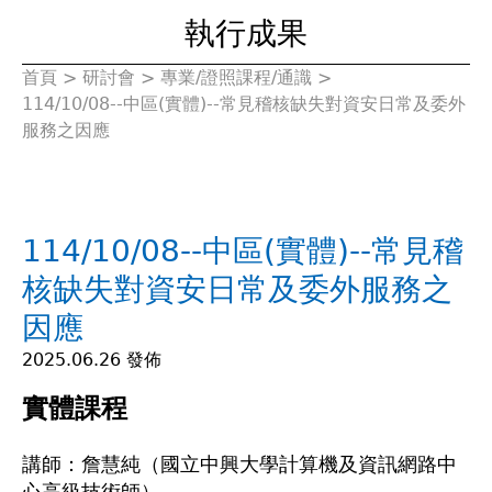
執行成果
首頁
>
研討會
>
專業/證照課程/通識
>
您
114/10/08--中區(實體)--常見稽核缺失對資安日常及委外
服務之因應
在
這
114/10/08--中區(實體)--常見稽
裡
核缺失對資安日常及委外服務之
因應
2025.06.26 發佈
實體課程
講師：詹慧純（國立中興大學計算機及資訊網路中
心高級技術師）