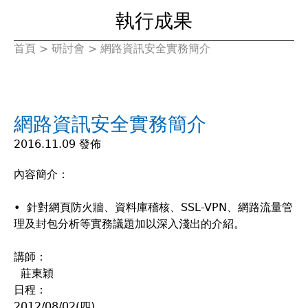
執行成果
首頁
>
研討會
>
網路資訊安全實務簡介
您
在
網路資訊安全實務簡介
這
2016.11.09 發佈
裡
內容簡介：
• 針對網頁防火牆、資料庫稽核、SSL-VPN、網路流量管
理及封包分析等實務議題加以深入淺出的介紹。
講師：
莊東穎
日程：
2012/08/02(四)